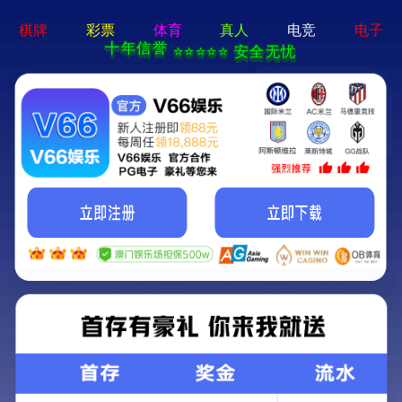
bwin必赢国际官网(中国)有限公司
中国·ca888亚洲城
加入我们
中文
/
EN
你的选择，我的承诺
用完美回报客户信赖
关于云顶集团3118acm
官网